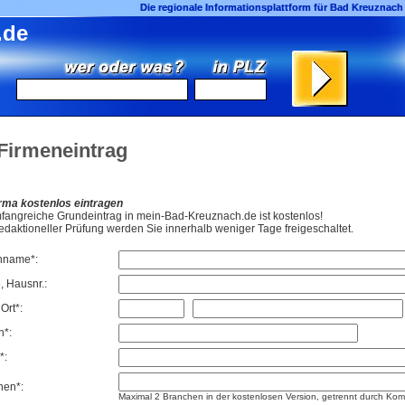
Die regionale Informationsplattform für Bad Kreuzna
Die regionale Informationsplattform für Bad Kreuzna
.de
.de
 Firmeneintrag
eladen . . .
irma kostenlos eintragen
fangreiche Grundeintrag in mein-Bad-Kreuznach.de ist kostenlos!
edaktioneller Prüfung werden Sie innerhalb weniger Tage freigeschaltet.
nname*:
, Hausnr.:
Ort*:
n*:
*:
hen*:
Maximal 2 Branchen in der kostenlosen Version, getrennt durch Ko