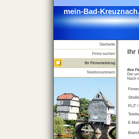
mein-Bad-Kreuznach
mein-Bad-Kreuznach
> Startseite
> Login
Startseite
Ihr
Firma suchen
Seite wird g
Ihr Firmeneintrag
Ihre F
Telefonnummern
Der um
Nach r
Firme
Straße
PLZ* / 
Telefo
E-Mail
Branc