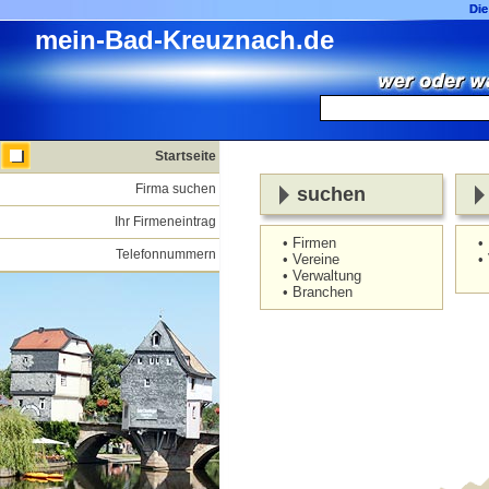
Die
Die
mein-Bad-Kreuznach.de
mein-Bad-Kreuznach.de
> Startseite
> Login
Startseite
Firma suchen
suchen
Seite wird geladen . . .
Ihr Firmeneintrag
• Firmen
•
Telefonnummern
• Vereine
•
• Verwaltung
• Branchen